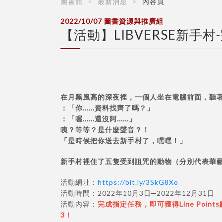
圖書館
最新消息
內容頁
2022/10/07
圖書資源與推廣組
【活動】LIBVERSE新手村
在月黑風高的深夜裡，一個人坐在電腦前面，聽著外
：「你......資料找齊了嗎？」
：「喔......還沒阿......」
咦？等等？是什麼聲音？！
「是時候把你送去新手村了，嘿嘿！」
新手村裡住了五隻受到詛咒的動物（分別代表華
活動網址：
https://bit.ly/3SkG8Xo
活動時間：2022年10月3日─2022年12月31日
活動內容：
完成指定任務，即可獲得Line Po
3！