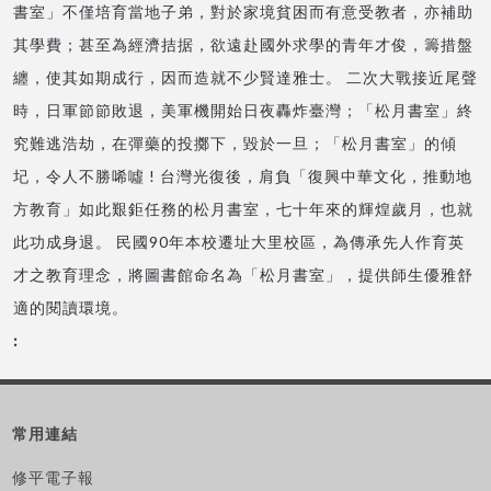
書室」不僅培育當地子弟，對於家境貧困而有意受教者，亦補助
其學費；甚至為經濟拮据，欲遠赴國外求學的青年才俊，籌措盤
纏，使其如期成行，因而造就不少賢達雅士。 二次大戰接近尾聲
時，日軍節節敗退，美軍機開始日夜轟炸臺灣；「松月書室」終
究難逃浩劫，在彈藥的投擲下，毀於一旦；「松月書室」的傾
圮，令人不勝唏噓 ! 台灣光復後，肩負「復興中華文化，推動地
方教育」如此艱鉅任務的松月書室，七十年來的輝煌歲月，也就
此功成身退。 民國90年本校遷址大里校區，為傳承先人作育英
才之教育理念，將圖書館命名為「松月書室」，提供師生優雅舒
適的閱讀環境。
常用連結
修平電子報